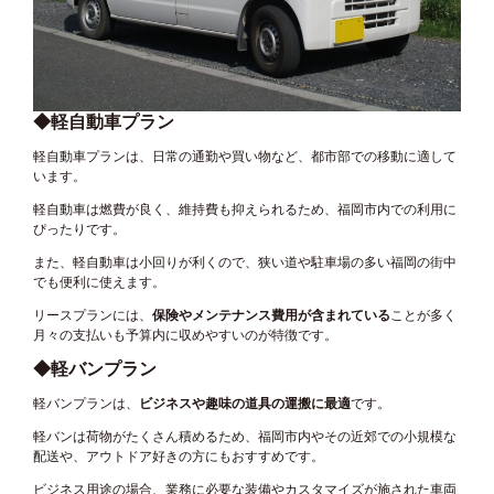
◆
軽自動車プラン
軽自動車プランは、日常の通勤や買い物など、都市部での移動に適して
います。
軽自動車は燃費が良く、維持費も抑えられるため、福岡市内での利用に
ぴったりです。
また、軽自動車は小回りが利くので、狭い道や駐車場の多い福岡の街中
でも便利に使えます。
リースプランには、
保険やメンテナンス費用が含まれている
ことが多く
月々の支払いも予算内に収めやすいのが特徴です。
◆軽バンプラン
軽バンプランは、
ビジネスや趣味の道具の運搬に最適
です。
軽バンは荷物がたくさん積めるため、福岡市内やその近郊での小規模な
配送や、アウトドア好きの方にもおすすめです。
ビジネス用途の場合、業務に必要な装備やカスタマイズが施された車両