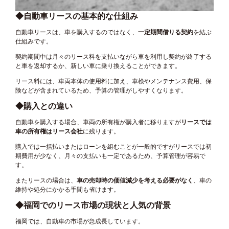
◆自動車リースの基本的な仕組み
自動車リースは、車を購入するのではなく、
一定期間借りる契約
を結ぶ
仕組みです。
契約期間中は月々のリース料を支払いながら車を利用し契約が終了する
と車を返却するか、新しい車に乗り換えることができます。
リース料には、車両本体の使用料に加え、車検やメンテナンス費用、保
険などが含まれているため、予算の管理がしやすくなります。
◆購入との違い
自動車を購入する場合、車両の所有権が購入者に移りますが
リースでは
車の所有権はリース会社
に残ります。
購入では一括払いまたはローンを組むことが一般的ですがリースでは初
期費用が少なく、月々の支払いも一定であるため、予算管理が容易で
す。
またリースの場合は、
車の売却時の価値減少を考える必要がなく
、車の
維持や処分にかかる手間も省けます。
◆福岡でのリース市場の現状と人気の背景
福岡では、自動車の市場が急成長しています。