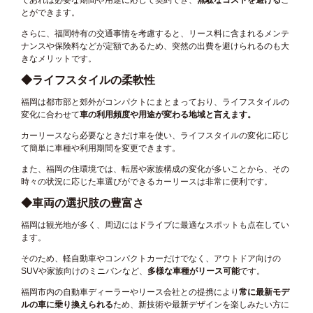
であれば必要な期間や用途に応じて契約でき、
無駄なコストを避ける
こ
とができます。
さらに、福岡特有の交通事情を考慮すると、リース料に含まれるメンテ
ナンスや保険料などが定額であるため、突然の出費を避けられるのも大
きなメリットです。
◆ライフスタイルの柔軟性
福岡は都市部と郊外がコンパクトにまとまっており、ライフスタイルの
変化に合わせて
車の利用頻度や用途が変わる地域と言えます。
カーリースなら必要なときだけ車を使い、ライフスタイルの変化に応じ
て簡単に車種や利用期間を変更できます。
また、福岡の住環境では、転居や家族構成の変化が多いことから、その
時々の状況に応じた車選びができるカーリースは非常に便利です。
◆車両の選択肢の豊富さ
福岡は観光地が多く、周辺にはドライブに最適なスポットも点在してい
ます。
そのため、軽自動車やコンパクトカーだけでなく、アウトドア向けの
SUVや家族向けのミニバンなど、
多様な車種がリース可能
です。
福岡市内の自動車ディーラーやリース会社との提携により
常に最新モデ
ルの車に乗り換えられる
ため、新技術や最新デザインを楽しみたい方に