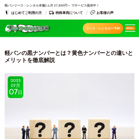
軽バンリース・レンタル本舗
1ヵ月 27,800円～ でサービス提供中！
はじめてご利用の方
特殊車両について
お客様の声
リース・レンタカー予約
MENU
軽バンの黒ナンバーとは？黄色ナンバーとの違いと
メリットを徹底解説
2025
07月
07
日