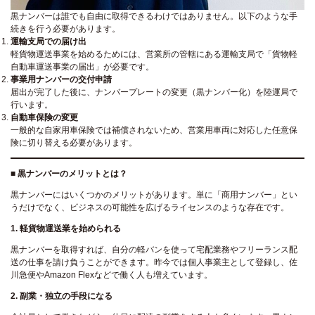
黒ナンバーは誰でも自由に取得できるわけではありません。以下のような手
続きを行う必要があります。
運輸支局での届け出
軽貨物運送事業を始めるためには、営業所の管轄にある運輸支局で「貨物軽
自動車運送事業の届出」が必要です。
事業用ナンバーの交付申請
届出が完了した後に、ナンバープレートの変更（黒ナンバー化）を陸運局で
行います。
自動車保険の変更
一般的な自家用車保険では補償されないため、営業用車両に対応した任意保
険に切り替える必要があります。
■
黒ナンバーのメリットとは？
黒ナンバーにはいくつかのメリットがあります。単に「商用ナンバー」とい
うだけでなく、ビジネスの可能性を広げるライセンスのような存在です。
1.
軽貨物運送業を始められる
黒ナンバーを取得すれば、自分の軽バンを使って宅配業務やフリーランス配
送の仕事を請け負うことができます。昨今では個人事業主として登録し、佐
川急便やAmazon Flexなどで働く人も増えています。
2.
副業・独立の手段になる