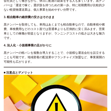
会社員として働きながら、休日に配達の副業をする人も多くいます。黒ナン
バーは「運送で稼ぐ」選択肢を持つための第一歩。特に初期費用が比較的少
ない軽貨物運送業は、個人事業を始めやすい分野です。
3.
軽自動車の維持費の安さはそのまま
黒ナンバーを取得しても、車両はあくまでも軽自動車なので、自動車税や燃
費、車検費用などのコスト面では普通車よりも圧倒的に安く済みます。営業
車としての稼働が前提となりますが、ランニングコストの低さは大きな魅力
です。
4.
法人化・小規模事業の足がかりに
黒ナンバーの軽バンを複数台導入することで、小規模な運送会社を設立する
ことも可能です。地域密着の配送業やフランチャイズ加盟など、事業展開の
可能性も広がります。
■
注意点とデメリット